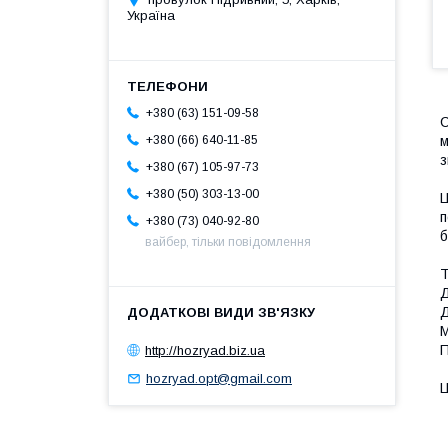
Україна
+380 (63) 151-09-58
С
м
+380 (66) 640-11-85
з
+380 (67) 105-97-73
+380 (50) 303-13-00
Ц
п
+380 (73) 040-92-80
б
вайбер, тільки повідомлення
Т
Д
Д
М
П
http://hozryad.biz.ua
hozryad.opt@gmail.com
Ц