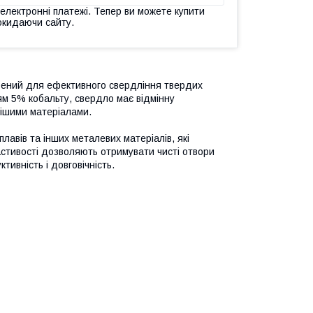
 електронні платежі. Тепер ви можете купити
окидаючи сайту.
рений для ефективного свердління твердих
ням 5% кобальту, свердло має відмінну
нішими матеріалами.
лавів та інших металевих матеріалів, які
ластивості дозволяють отримувати чисті отвори
тивність і довговічність.