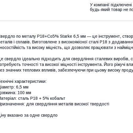
У компанії підключені
будь-який товар не п
вердло по металу Р18+Co5% Starke 6,5 мм — це інструмент, ство
еталів і сплавів. Виготовлене з високоякісної сталі Р18 з додаван
носостійкість та високу міцність, що дозволяє працювати з найміц
е свердло ідеально підходить для свердління сталевих виробів, сп
отребують точності та високої міцності інструмента. Його ріжучі в
ез значних теплових впливів, забезпечуючи при цьому високу продук
ехнічні характеристики:
іаметр: 6,5 мм
овжина: 100 мм
атеріал: сталь Р18 + 5% кобальт
ризначення: для свердління металів високої твердості
іну вказано за одне свердло