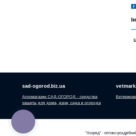
І
Ц
sad-ogorod.biz.ua
vetmarke
Агромагазин САД-ОГОРОД - средства
Ветеринар
защиты для дома, дачи, сада и огорода
КНОПКА
ЗВ'ЯЗКУ