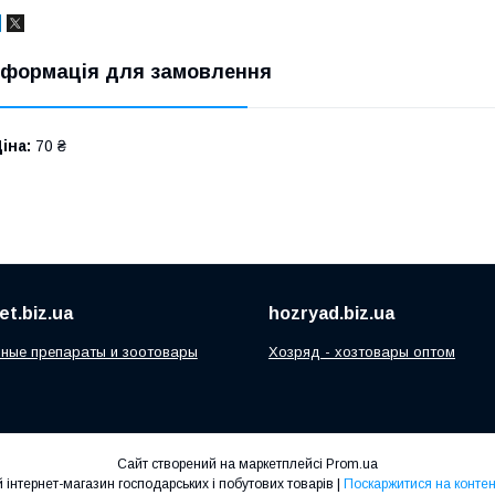
нформація для замовлення
іна:
70 ₴
t.biz.ua
hozryad.biz.ua
ные препараты и зоотовары
Хозряд - хозтовары оптом
Сайт створений на маркетплейсі
Prom.ua
"Хозряд" - оптово-роздрібний інтернет-магазин господарських і побутових товарів |
Поскаржитися на контен