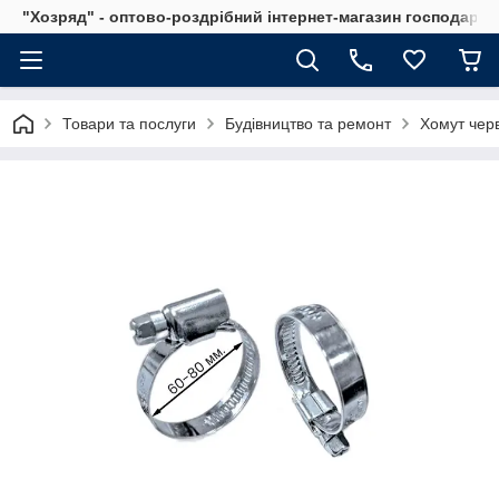
"Хозряд" - оптово-роздрібний інтернет-магазин господарсь
Товари та послуги
Будівництво та ремонт
Хомут чер