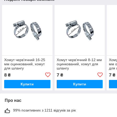
Хомут черв'ячний 16-25
Хомут черв'ячний 8-12 мм
Хому
мм оцинкований, хомут
оцинкований, хомут для
мм о
для шлангу
шлангу
для 
8
7
7
₴
₴
₴
Купити
Купити
Про нас
99% позитивних з 1211 відгуків за рік