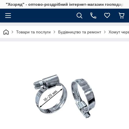
"Хозряд" - оптово-роздрібний інтернет-магазин господарсь
Товари та послуги
Будівництво та ремонт
Хомут чер