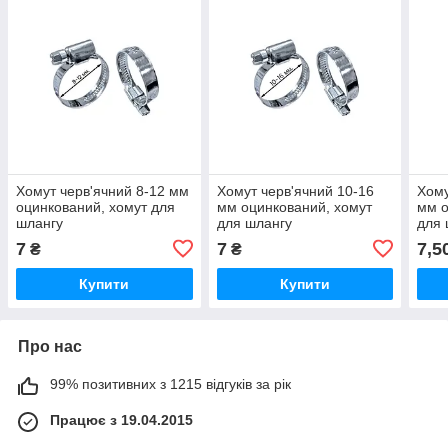
Хомут черв'ячний 8-12 мм
Хомут черв'ячний 10-16
Хому
оцинкований, хомут для
мм оцинкований, хомут
мм о
шлангу
для шлангу
для 
7
7
7,5
₴
₴
Купити
Купити
Про нас
99% позитивних з 1215 відгуків за рік
Працює з 19.04.2015