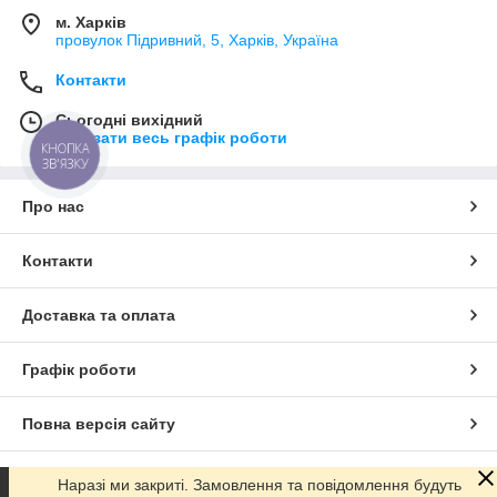
м. Харків
провулок Підривний, 5, Харків, Україна
Контакти
Сьогодні вихідний
Показати весь графік роботи
КНОПКА
ЗВ'ЯЗКУ
Про нас
Контакти
Доставка та оплата
Графік роботи
Повна версія сайту
Сайт створено на маркетплейсі
Prom.ua
Наразі ми закриті. Замовлення та повідомлення будуть