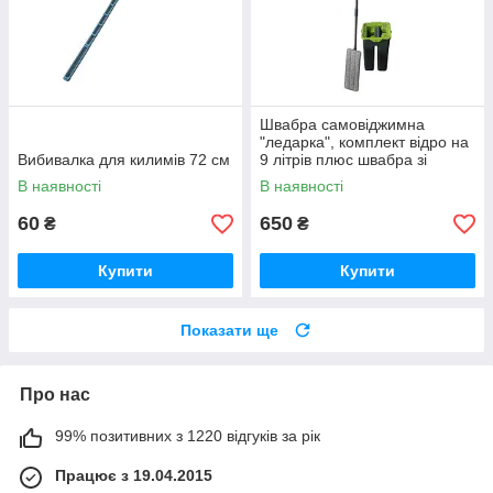
Швабра самовіджимна
"ледарка", комплект відро на
Вибивалка для килимів 72 см
9 літрів плюс швабра зі
змінною ганчіркою
В наявності
В наявності
мікрофіброю
60
650
₴
₴
Купити
Купити
Показати ще
Про нас
99% позитивних з 1220 відгуків за рік
Працює з 19.04.2015