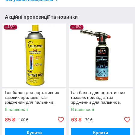
Акційні пропозиції та новинки
–15%
–10%
Газ-балон для портативних
Газ-балон для портативних
газових приладів, газ
газових приладів, газ
зріджений для пальників,
зріджений для пальників,
MIR-XOЗ 450 мл BUTAN
Burn Gas 220 мл
В наявності
В наявності
85
63
₴
₴
100 ₴
70 ₴
Купити
Купити