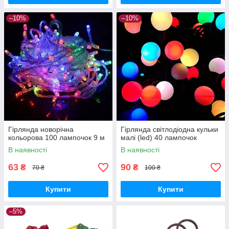
–10%
–10%
Гірлянда новорічна
Гірлянда світлодіодна кульки
кольорова 100 лампочок 9 м
малі (led) 40 лампочок
В наявності
В наявності
63
90
₴
₴
70 ₴
100 ₴
Купити
Купити
–5%