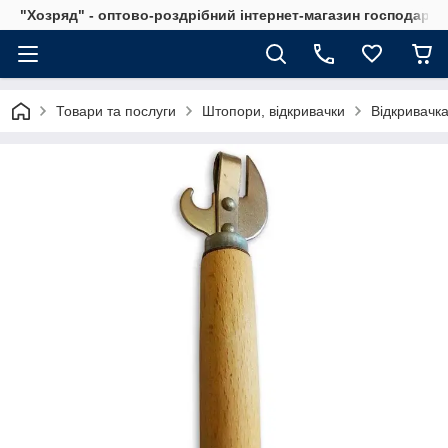
"Хозряд" - оптово-роздрібний інтернет-магазин господарсь
Товари та послуги
Штопори, відкривачки
Відкривачк