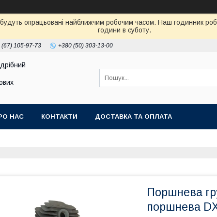
 будуть опрацьовані найближчим робочим часом. Наш годинник робот
години в суботу.
 (67) 105-97-73
+380 (50) 303-13-00
здрібний
тових
РО НАС
КОНТАКТИ
ДОСТАВКА ТА ОПЛАТА
Поршнева гру
поршнева D