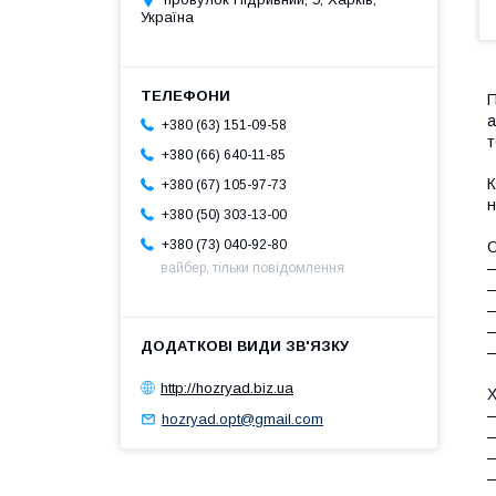
Україна
П
а
+380 (63) 151-09-58
т
+380 (66) 640-11-85
К
+380 (67) 105-97-73
н
+380 (50) 303-13-00
+380 (73) 040-92-80
С
вайбер, тільки повідомлення
—
—
http://hozryad.biz.ua
Х
—
hozryad.opt@gmail.com
—
—