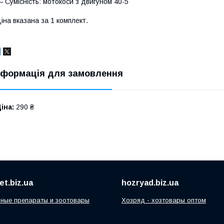
 Сумісність: мотокоси з двигуном 40-5
іна вказана за 1 комплект.
нформація для замовлення
іна:
290 ₴
t.biz.ua
hozryad.biz.ua
ные препараты и зоотовары
Хозряд - хозтовары оптом