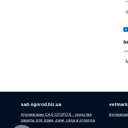
—
Ц
І
Ц
sad-ogorod.biz.ua
vetmarke
Агромагазин САД-ОГОРОД - средства
Ветеринар
защиты для дома, дачи, сада и огорода