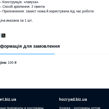
 Конструкція: «лапуха»
 Спосіб кріплення: 2 гвинти
 Призначення: захист ножа й користувача під час роботи
іна вказана за 1 шт.
нформація для замовлення
іна:
100 ₴
t.biz.ua
hozryad.biz.ua
ные препараты и зоотовары
Хозряд - хозтовары оптом