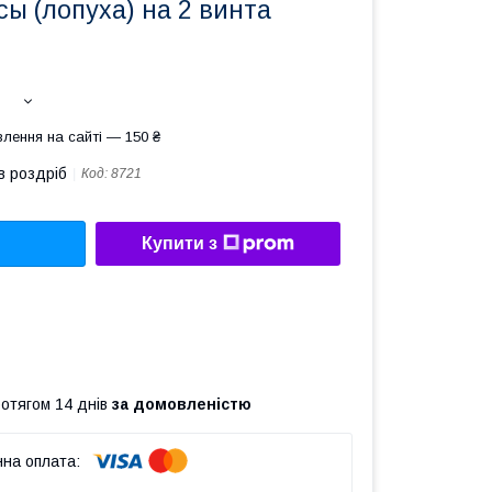
ы (лопуха) на 2 винта
лення на сайті — 150 ₴
в роздріб
Код:
8721
Купити з
ротягом 14 днів
за домовленістю