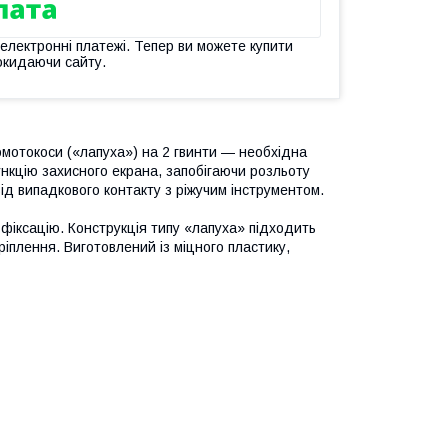
 електронні платежі. Тепер ви можете купити
окидаючи сайту.
омотокоси («лапуха») на 2 гвинти — необхідна
нкцію захисного екрана, запобігаючи розльоту
 від випадкового контакту з ріжучим інструментом.
 фіксацію. Конструкція типу «лапуха» підходить
іплення. Виготовлений із міцного пластику,