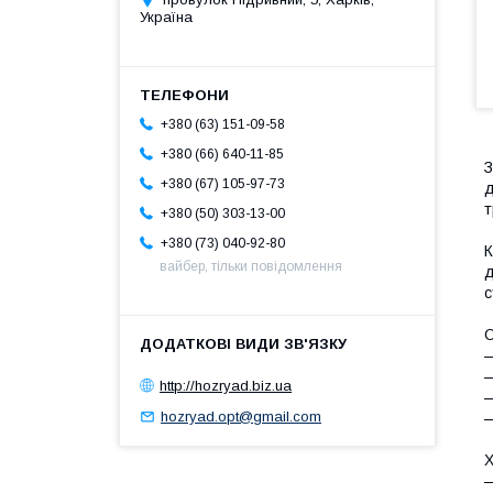
Україна
+380 (63) 151-09-58
+380 (66) 640-11-85
З
+380 (67) 105-97-73
д
т
+380 (50) 303-13-00
+380 (73) 040-92-80
К
вайбер, тільки повідомлення
д
с
О
—
—
http://hozryad.biz.ua
—
hozryad.opt@gmail.com
—
Х
—