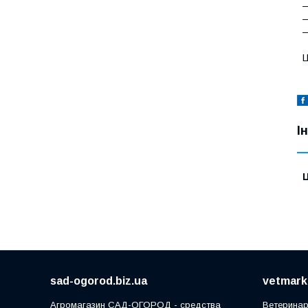
—
—
—
Ц
І
Ц
sad-ogorod.biz.ua
vetmarke
Агромагазин САД-ОГОРОД - средства
Ветеринар