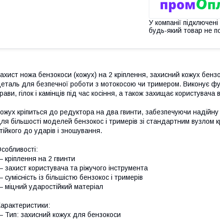
У компанії підключені
будь-який товар не п
ахист ножа бензокоси (кожух) на 2 кріплення, захисний кожух бенз
еталь для безпечної роботи з мотокосою чи тримером. Виконує фу
рави, гілок і камінців під час косіння, а також захищає користувача
ожух кріпиться до редуктора на два гвинти, забезпечуючи надійну
ля більшості моделей бензокос і тримерів зі стандартним вузлом кр
тійкого до ударів і зношування.
собливості:
 кріплення на 2 гвинти
 захист користувача та ріжучого інструмента
 сумісність із більшістю бензокос і тримерів
 міцний ударостійкий матеріал
арактеристики:
 Тип: захисний кожух для бензокоси