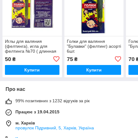
Иглы для валяния
Голки для валяння
Голк
(фелтинга), игла для
"Булавки" (фелтинг) асорті
"Бул
фелтинга №70 ( длинная
6шт.
и широкая для основного
50
75
70
₴
₴
обьема)
Купити
Купити
Про нас
99% позитивних з 1232 відгуків за рік
Працює з 19.04.2015
м. Харків
провулок Підривний, 5, Харків, Україна