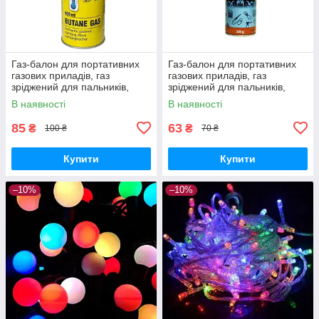
Газ-балон для портативних
Газ-балон для портативних
газових приладів, газ
газових приладів, газ
зріджений для пальників,
зріджений для пальників,
MIR-XOЗ 450 мл BUTAN
Burn Gas 220 мл
В наявності
В наявності
85
63
₴
₴
100 ₴
70 ₴
Купити
Купити
–10%
–10%