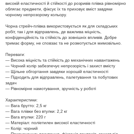
високій еластичності й стійкості до розривів плівка рівномірно
облягає предмети, фіксує їх та приховує вміст завдяки
чорному непрозорому кольору.
Чорна стрейч-плівка використовується як для складських
робіт, так і для відправлень, де важлива міцність,
конфіденційність та стійкість до зовнішніх впливів. Добре
тримає форму, не сповзає та не розмотується мимовільно.
Переваги:
— Висока міцність та стійкість до механічних навантажень
— Чорний колір забезпечує непрозорість і захист вмісту
— Щільне обгортання завдяки хорошій еластичності
— Підходить для відправлень, палетування та побутових
задач
— Рівномірне намотування, зручність у роботі
Характеристики:
— Вага брутто: 2,5 кг
— Вага плівки без втулки: 2,2 кг
— Вага втулки: 220 г
— Матеріал: поліетилен високої еластичності
— Колір: чорний
— Призначення: пакування, фіксація вантажів, захист від