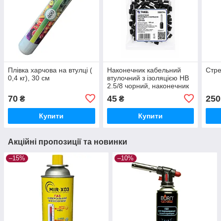
Плівка харчова на втулці (
Наконечник кабельний
Стре
0,4 кг), 30 см
втулочний з ізоляцією HB
2.5/8 чорний, наконечник
для обтискання кінців
70
45
250
₴
₴
проводки
Купити
Купити
Акційні пропозиції та новинки
–15%
–10%