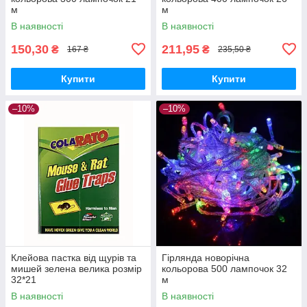
м
м
В наявності
В наявності
150,30
211,95
₴
₴
167 ₴
235,50 ₴
Купити
Купити
–10%
–10%
Клейова пастка від щурів та
Гірлянда новорічна
мишей зелена велика розмір
кольорова 500 лампочок 32
32*21
м
В наявності
В наявності