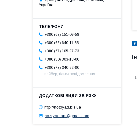
Україна
+380 (63) 151-09-58
+380 (66) 640-11-85
+380 (67) 105-97-73
І
+380 (50) 303-13-00
+380 (73) 040-92-80
вайбер, тільки повідомлення
Ц
http://hozryad.biz.ua
hozryad.opt@gmail.com