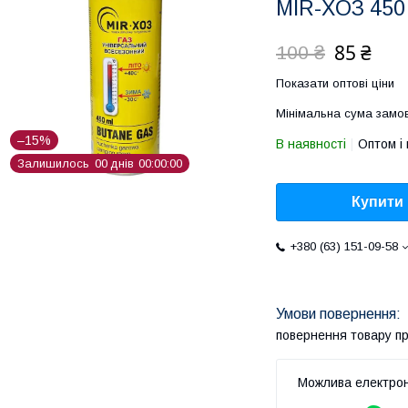
MIR-XOЗ 450
85 ₴
100 ₴
Показати оптові ціни
Мінімальна сума замов
–15%
В наявності
Оптом і 
Залишилось
0
0
днів
0
0
0
0
0
0
Купити
+380 (63) 151-09-58
повернення товару п