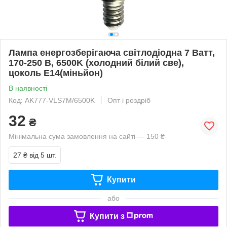
Лампа енергозберігаюча світлодіодна 7 Ватт,
170-250 В, 6500K (холодний білий све),
цоколь E14(міньйон)
В наявності
Код: AK777-VLS7M/6500K
Опт і роздріб
32
₴
Мінімальна сума замовлення на сайті — 150 ₴
27 ₴
від 5 шт.
Купити
або
Купити з