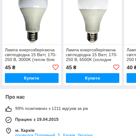
Лампа енергозберігаюча
Лампа енергозберігаюча
Ламп
світлодіодна 15 Ватт, 170-
світлодіодна 15 Ватт, 170-
світ
250 В, 3000K (тепле біле
250 В, 6500K (холодне
250 
світло), цоколь E27
біле світло), цоколь E27
біле
45
45
40
₴
₴
Купити
Купити
Про нас
99% позитивних з 1211 відгуків за рік
Працює з 19.04.2015
м. Харків
провулок Підривний, 5, Харків, Україна