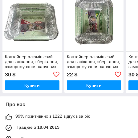
Контейнер алюмінієвий
Контейнер алюмінієвий
Конт
для запікання, зберігання,
для запікання, зберігання,
для 
заморожування харчових
заморожування харчових
замо
продуктів 430 мл,
продуктів 430 мл,
прод
30
22
30
₴
₴
(144*119*47,5 мм)
(144*119*47,5 мм)
(202
упаковка 5 штук ( без
упаковка 3 штуки (
3 шт
Купити
Купити
Про нас
99% позитивних з 1222 відгуків за рік
Працює з 19.04.2015