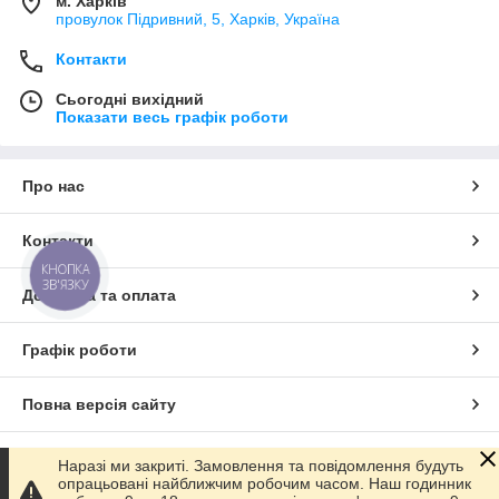
м. Харків
провулок Підривний, 5, Харків, Україна
Контакти
Сьогодні вихідний
Показати весь графік роботи
Про нас
Контакти
КНОПКА
ЗВ'ЯЗКУ
Доставка та оплата
Графік роботи
Повна версія сайту
Сайт створено на маркетплейсі
Prom.ua
Наразі ми закриті. Замовлення та повідомлення будуть
опрацьовані найближчим робочим часом. Наш годинник